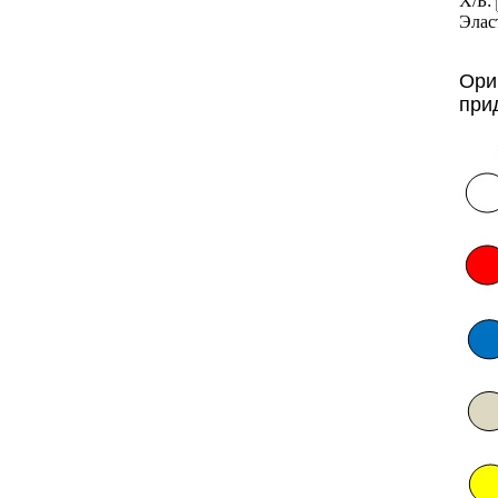
Х/Б:
Элас
Ори
при