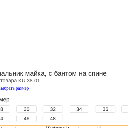
пальник майка, с бантом на спине
 товара KU 38-01
выбрать размер
мер
28
30
32
34
36
44
46
48