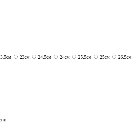
23,5см
23см
24,5см
24см
25,5см
25см
26,5см
ени.