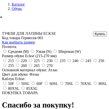
Каталог
Обувь
ТУФЛИ ДЛЯ ЛАТИНЫ ECKSE
Код товара Гермесия 001
Как выбрать размер
Полнота
Средняя (M)
Узкая (N)
Широкая (W)
Размер обуви Eckse (215-270 мм)
215
220
225
230
235
240
245
250
255
260
265
270
Основной материал обуви: Атлас
Цвет для обуви: Флэш
Каблук Eckse:
50F
50SL
60F
60SL
70SL
70XSL
80SL
80XSL
85XSL
ПОКУПКА ТОВАРА
Спасибо за покупку!