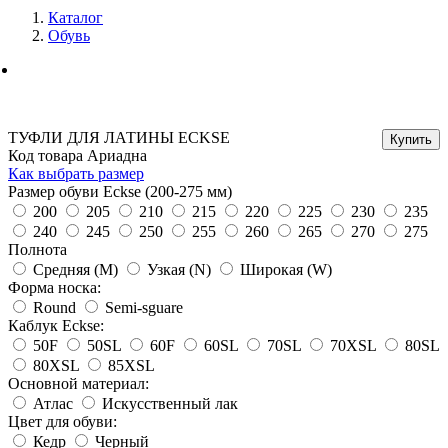
Каталог
Обувь
ТУФЛИ ДЛЯ ЛАТИНЫ ECKSE
Код товара Ариадна
Как выбрать размер
Размер обуви Eckse (200-275 мм)
200
205
210
215
220
225
230
235
240
245
250
255
260
265
270
275
Полнота
Средняя (M)
Узкая (N)
Широкая (W)
Форма носка:
Round
Semi-sguare
Каблук Eckse:
50F
50SL
60F
60SL
70SL
70XSL
80SL
80XSL
85XSL
Основной материал:
Атлас
Искусственный лак
Цвет для обуви:
Кедр
Черный