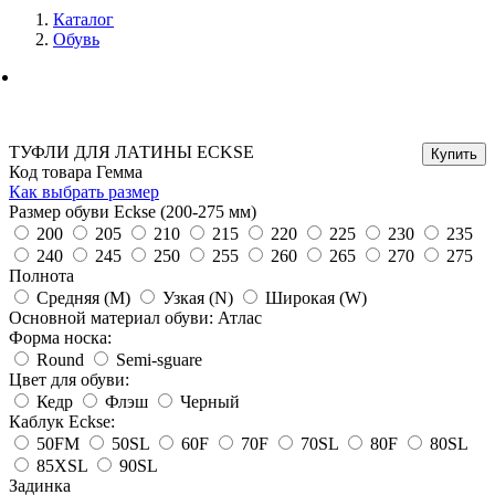
Каталог
Обувь
ТУФЛИ ДЛЯ ЛАТИНЫ ECKSE
Код товара Гемма
Как выбрать размер
Размер обуви Eckse (200-275 мм)
200
205
210
215
220
225
230
235
240
245
250
255
260
265
270
275
Полнота
Средняя (M)
Узкая (N)
Широкая (W)
Основной материал обуви: Атлас
Форма носка:
Round
Semi-sguare
Цвет для обуви:
Кедр
Флэш
Черный
Каблук Eckse:
50FM
50SL
60F
70F
70SL
80F
80SL
85XSL
90SL
Задинка