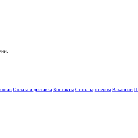
ени.
пошив
Оплата и доставка
Контакты
Стать партнером
Вакансии
П