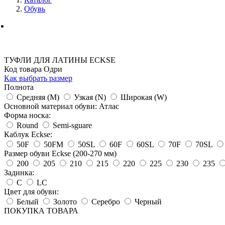
Обувь
ТУФЛИ ДЛЯ ЛАТИНЫ ECKSE
Код товара Одри
Как выбрать размер
Полнота
Средняя (M)
Узкая (N)
Широкая (W)
Основной материал обуви: Атлас
Форма носка:
Round
Semi-sguare
Каблук Eckse:
50F
50FM
50SL
60F
60SL
70F
70SL
Размер обуви Eckse (200-270 мм)
200
205
210
215
220
225
230
235
Задинка:
C
LC
Цвет для обуви:
Белый
Золото
Серебро
Черный
ПОКУПКА ТОВАРА