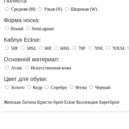
Полнота
Средняя (M)
Узкая (N)
Широкая (W)
Форма носка:
Round
Semi-sguare
Каблук Eckse:
50F
50SL
60F
60SL
70F
70SL
70XSL
Основной материал:
Атлас
Искусственная кожа
Цвет для обуви:
Золото
Кедр
Серебро
Флэш
Черный
Женская Латина Кристи-Sport Eckse Коллекция SuperSport