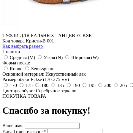
ТУФЛИ ДЛЯ БАЛЬНЫХ ТАНЦЕВ ECKSE
Код товара Кристи-В 001
Как выбрать размер
Полнота
Средняя (M)
Узкая (N)
Широкая (W)
Форма носка:
Round
Semi-sguare
Основной материал: Искусственный лак
Размер обуви Eckse (170-275 мм)
170
175
180
185
190
195
200
205
Цвет для обуви: Серебряное зеркало
ПОКУПКА ТОВАРА
Спасибо за покупку!
Ваше имя:
E-mail или телефон:
*