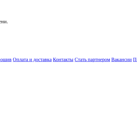
ени.
пошив
Оплата и доставка
Контакты
Стать партнером
Вакансии
П