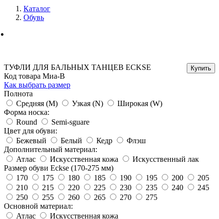
Каталог
Обувь
ТУФЛИ ДЛЯ БАЛЬНЫХ ТАНЦЕВ ECKSE
Код товара Миа-В
Как выбрать размер
Полнота
Средняя (M)
Узкая (N)
Широкая (W)
Форма носка:
Round
Semi-sguare
Цвет для обуви:
Бежевый
Белый
Кедр
Флэш
Дополнительный материал:
Атлас
Искусственная кожа
Искусственный лак
Размер обуви Eckse (170-275 мм)
170
175
180
185
190
195
200
205
210
215
220
225
230
235
240
245
250
255
260
265
270
275
Основной материал:
Атлас
Искусственная кожа