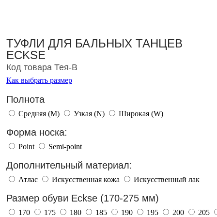
ТУФЛИ ДЛЯ БАЛЬНЫХ ТАНЦЕВ
ECKSE
Код товара Тея-В
Как выбрать размер
Полнота
Средняя (M)
Узкая (N)
Широкая (W)
Форма носка:
Point
Semi-point
Дополнительный материал:
Атлас
Искусственная кожа
Искусственный лак
Размер обуви Eckse (170-275 мм)
170
175
180
185
190
195
200
205