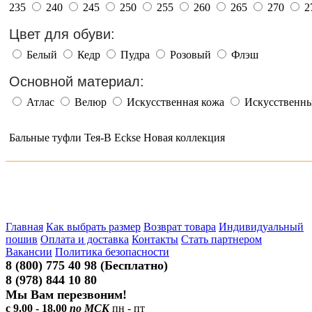
235
240
245
250
255
260
265
270
2
Цвет для обуви:
Белый
Кедр
Пудра
Розовый
Флэш
Основной материал:
Атлас
Велюр
Искусственная кожа
Искусственны
Бальные туфли Тея-В Eckse Новая коллекция
Главная
Как выбрать размер
Возврат товара
Индивидуальный
пошив
Оплата и доставка
Контакты
Стать партнером
Вакансии
Политика безопасности
8 (800) 775 40 98 (Бесплатно)
8 (978) 844 10 80
Мы Вам перезвоним!
с 9.00 - 18.00
по МСК
пн - пт