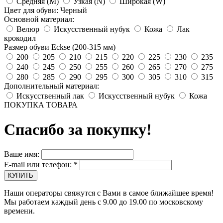
Средняя (M)
Узкая (N)
Широкая (W)
Цвет для обуви: Черный
Основной материал:
Велюр
Искусственный нубук
Кожа
Лак
крокодил
Размер обуви Eckse (200-315 мм)
200
205
210
215
220
225
230
235
240
245
250
255
260
265
270
275
280
285
290
295
300
305
310
315
Дополнительный материал:
Искусственный лак
Искусственный нубук
Кожа
ПОКУПКА ТОВАРА
Спасибо за покупку!
Ваше имя:
E-mail или телефон:
*
Наши операторы свяжутся с Вами в самое ближайшее время!
Мы работаем каждый день с 9.00 до 19.00 по московскому
времени.