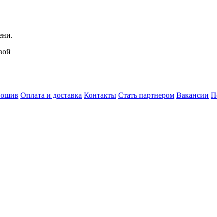
ени.
вой
пошив
Оплата и доставка
Контакты
Стать партнером
Вакансии
П