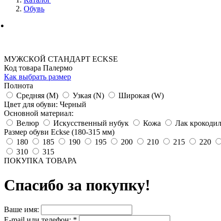
Обувь
МУЖСКОЙ СТАНДАРТ ECKSE
Код товара Палермо
Как выбрать размер
Полнота
Средняя (M)
Узкая (N)
Широкая (W)
Цвет для обуви: Черный
Основной материал:
Велюр
Искусственный нубук
Кожа
Лак крокоди
Размер обуви Eckse (180-315 мм)
180
185
190
195
200
210
215
220
310
315
ПОКУПКА ТОВАРА
Спасибо за покупку!
Ваше имя:
E-mail или телефон:
*