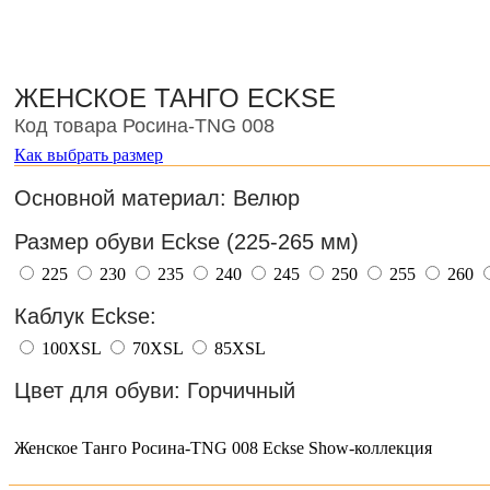
ЖЕНСКОЕ ТАНГО ECKSE
Код товара Росина-TNG 008
Как выбрать размер
Основной материал: Велюр
Размер обуви Eckse (225-265 мм)
225
230
235
240
245
250
255
260
Каблук Eckse:
100XSL
70XSL
85XSL
Цвет для обуви: Горчичный
Женское Танго Росина-TNG 008 Eckse Show-коллекция