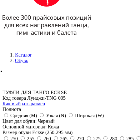
Каталог
Обувь
ТУФЛИ ДЛЯ ТАНГО ECKSE
Код товара Луиджи-TNG 005
Как выбрать размер
Полнота
Средняя (M)
Узкая (N)
Широкая (W)
Цвет для обуви: Черный
Основной материал: Кожа
Размер обуви Eckse (250-295 мм)
250
255
260
265
270
275
280
285