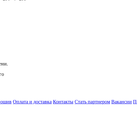
ени.
го
пошив
Оплата и доставка
Контакты
Стать партнером
Вакансии
П