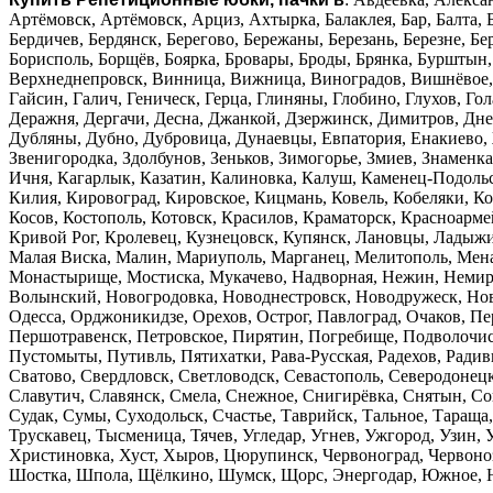
Артёмовск, Артёмовск, Арциз, Ахтырка, Балаклея, Бар, Балта, 
Бердичев, Бердянск, Берегово, Бережаны, Березань, Березне, Бе
Борисполь, Борщёв, Боярка, Бровары, Броды, Брянка, Бурштын,
Верхнеднепровск, Винница, Вижница, Виноградов, Вишнёвое, 
Гайсин, Галич, Геническ, Герца, Глиняны, Глобино, Глухов, Гол
Деражня, Дергачи, Десна, Джанкой, Дзержинск, Димитров, Дн
Дубляны, Дубно, Дубровица, Дунаевцы, Евпатория, Енакиево,
Звенигородка, Здолбунов, Зеньков, Зимогорье, Змиев, Знаменк
Ичня, Кагарлык, Казатин, Калиновка, Калуш, Каменец-Подольс
Килия, Кировоград, Кировское, Кицмань, Ковель, Кобеляки, К
Косов, Костополь, Котовск, Красилов, Краматорск, Красноарм
Кривой Рог, Кролевец, Кузнецовск, Купянск, Лановцы, Ладыжи
Малая Виска, Малин, Мариуполь, Марганец, Мелитополь, Мен
Монастырище, Мостиска, Мукачево, Надворная, Нежин, Немиро
Волынский, Новогродовка, Новоднестровск, Новодружеск, Нов
Одесса, Орджоникидзе, Орехов, Острог, Павлоград, Очаков, 
Першотравенск, Петровское, Пирятин, Погребище, Подволочис
Пустомыты, Путивль, Пятихатки, Рава-Русская, Радехов, Радив
Сватово, Свердловск, Светловодск, Севастополь, Северодонецк
Славутич, Славянск, Смела, Снежное, Снигирёвка, Снятын, С
Судак, Сумы, Суходольск, Счастье, Таврийск, Тальное, Тараща,
Трускавец, Тысменица, Тячев, Угледар, Угнев, Ужгород, Узин,
Христиновка, Хуст, Хыров, Цюрупинск, Червоноград, Червоноз
Шостка, Шпола, Щёлкино, Шумск, Щорс, Энергодар, Южное, Ю