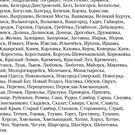
ковь, Белгород-Днестровский, Белз, Белогорск, Белополье,
ухов, Богуслав, Болград, Болехов, Борзна, Борислав,
тутино, Вахрушево, Великие Мосты, Вашковцы, Великий Бурлук,
нск, Вольногорск, Вольнянск, Вышгород, Гадяч, Гайворон,
ородок, Горохов, Городок, Гребёнка, Гуляйполе, Дебальцево,
евск, Долина, Долинская, Донецк, Дрогобыч, Дружковка,
 Жолква, Залещики, Запорожье, Заставна, Збараж, Зборов,
овск, Измаил, Изюм, Изяслав, Ильичёвск, Ирпень, Иршава,
Каширский, Канев, Карловка, Каховка, Керчь, Киверцы, Киев,
, Коростень, Коростышев, Корсунь-Шевченковский, Корюковка,
ск, Красный Лиман, Кременец, Красный Луч, Кременчуг,
уганск, Луцк, Львов, Любомль, Люботин, Майорск, Макеевка,
ий, Молодогвардейск, Молочанск, Монастыриска,
вая Одесса, Нововолынск, Новгород-Северский, Новоград-
а, Новый Буг, Новый Роздол, Носовка, Обухов, Овруч,
яны, Перечин, Перещепино, Переяслав-Хмельницкий,
ая, Почаев, Приволье, Прилуки, Приморск, Припять,
жище, Рубежное, Ромны, Саки, Рудки, Самбор, Сарны, Свалява,
инельниково, Скадовск, Скалат, Сквира, Сколе, Славута,
тарый Крым, Старый Самбор, Стаханов, Сторожинец, Стрый,
овка, Тетиев, Токмак, Тлумач, Торез, Тростянец, Тульчин,
в, Херсон, Хмельник, Хмельницкий, Хотин, Хорол, Хотин,
 Чоп, Чортков, Чугуев, Шаргород, Шахтёрск, Шепетовка,
тая.