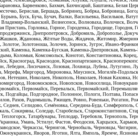
Барановка, Барвенково, Бахмач, Бахчисарай, Баштанка, Белая Цер
рестечко, Берислав, Бершадь, Бобринец, Бобрка, Бобровица, Богод
 Бурынь, Буск, Буча, Бучач, Валки, Васильевка, Васильков, Ва
Владимир-Волынский, Вознесенск, Волноваха, Волочиск, Волча
ая Пристань, Горловка, Горное, Городенка, Городище, Городня, Г
епродзержинск, Днепропетровск, Добромиль, Доброполье, Докуча
 Жашков, Ждановка, Жёлтые Воды, Жидачов, Житомир, Жмеринка,
а, Золотое, Золотоноша, Золочев, Зоринск, Зугрэс, Ивано-Франк
кий, Каменка, Каменка-Бугская, Каменка-Днепровская, Камень-
одыма, Коломыя, Комсомольск, Конотоп, Константиновка, Корец
ейск, Красноград, Краснодон, Краснопартизанск, Красноперекоп
н, Лебедин, Лисичанск, Лозовая, Лохвица, Лубны, Лутугино, Л
а, Мерефа, Миргород, Мироновка, Миусинск, Могилёв-Подольск
в, Нетешин, Николаев, Никополь, Николаев, Новая Каховка, Но
омиргород, Новомосковск, Новопсков, Новоселица, Новоукраинк
Первомайск, Первомайск, Перевальск, Первомайский, Перемышл
к, Подгайцы, Подгородное, Полонное, Пологи, Полтава, Попасн
илов, Рахов, Радомышль, Ржищев, Ровно, Ровеньки, Рогатин, Ро
, Седнев, Селидово, Семёновка, Середина-Буда, Симферополь, С
окаль, Сокиряны, Соледар, Старобельск, Староконстантинов, С
 Теплогорск, Татарбунары, Теплодар, Теребовля, Тернополь, Терн
 Украинка, Умань, Устилуг, Фастов, Феодосия, Харцызск, Харько
аводское, Черкассы, Чернигов, Чернобыль, Черновцы, Чигирин,
жноукраинск, Яворов, Яготин, Ялта, Ямполь, Яремче, Ясинова